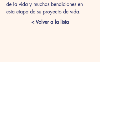
de la vida y muchas bendiciones en 
esta etapa de su proyecto de vida.
< Volver a la lista
Horario de atención:
Lunes - Jueves:
7am - 4pm
Viernes: 7am - 3pm
contacto@colegiosanpedroclaver.edu.co