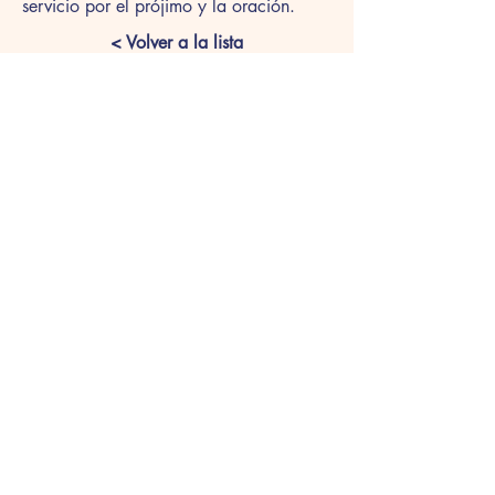
servicio por el prójimo y la oración.
< Volver a la lista
Horario de atención:
Lunes - Jueves:
7am - 4pm
Viernes: 7am - 3pm
contacto@colegiosanpedroclaver.edu.co
info@colegiosanpedroclaver.edu.co